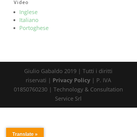
Video
Inglese
Italiano
Portoghese
Giulio Gabaldo 2019 | Tutti i diritti
riservati |
Privacy Policy
| P. IVA
01850760230 | Technology & Consultation
Service Srl
Translate »